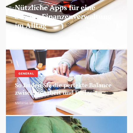
Nützliche Apps für eine
bessere Finanzenverwaltung
im Alltag
Hendrik Scholz
13. Mai 2026
GENERAL
So finden Sie die perfekte Balance
zwischen Arbeit und Freizeit
Melanie Werner
6. Mai 2026