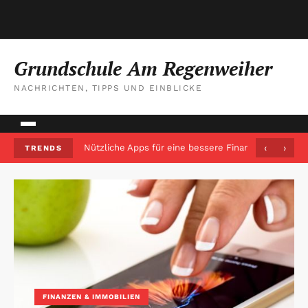
Grundschule Am Regenweiher
NACHRICHTEN, TIPPS UND EINBLICKE
Nützliche Apps für eine bessere Finanzenverwaltun
‹
›
TRENDS
FINANZEN & IMMOBILIEN