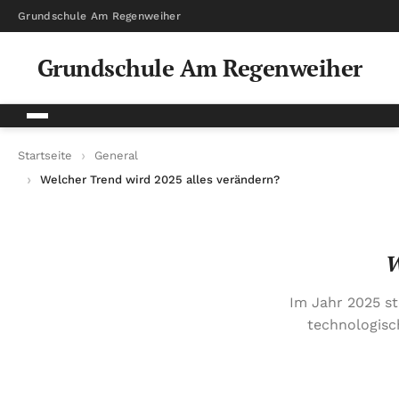
Grundschule Am Regenweiher
Grundschule Am Regenweiher
Startseite
General
Welcher Trend wird 2025 alles verändern?
W
Im Jahr 2025 st
technologisc