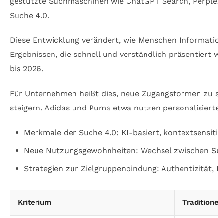
gestützte Suchmaschinen wie ChatGPT Search, Perplexi
Suche 4.0.
Diese Entwicklung verändert, wie Menschen Informatio
Ergebnissen, die schnell und verständlich präsentier
bis 2026.
Für Unternehmen heißt dies, neue Zugangsformen zu sc
steigern. Adidas und Puma etwa nutzen personalisier
Merkmale der Suche 4.0: KI-basiert, kontextsensitiv
Neue Nutzungsgewohnheiten: Wechsel zwischen Su
Strategien zur Zielgruppenbindung: Authentizität, 
Kriterium
Tradition