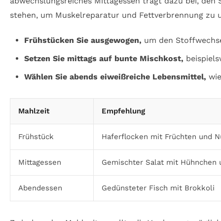
abwechslungsreiches Mittagessen trägt dazu bei, den 
stehen, um Muskelreparatur und Fettverbrennung zu u
Frühstücken Sie ausgewogen,
um den Stoffwechsel
Setzen Sie mittags auf bunte Mischkost,
beispiels
Wählen Sie abends eiweißreiche Lebensmittel,
wie
Mahlzeit
Empfehlung
Frühstück
Haferflocken mit Früchten und Nü
Mittagessen
Gemischter Salat mit Hühnchen 
Abendessen
Gedünsteter Fisch mit Brokkoli