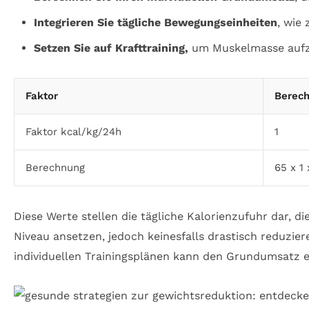
Integrieren Sie tägliche Bewegungseinheiten
, wie
Setzen Sie auf Krafttraining,
um Muskelmasse aufzu
Faktor
Berech
Faktor kcal/kg/24h
1
Berechnung
65 x 1
Diese Werte stellen die tägliche Kalorienzufuhr dar,
Niveau ansetzen, jedoch keinesfalls drastisch reduzi
individuellen Trainingsplänen kann den Grundumsatz e