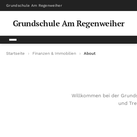
Grundschule Am Regenweiher
Grundschule Am Regenweiher
Startseite
Finanzen & Immobilien
About
Willkommen bei der Grunds
und Tre