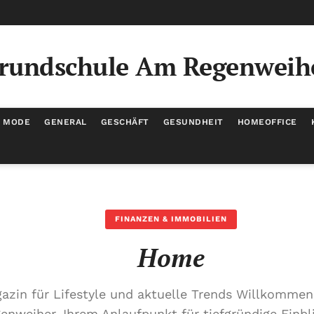
rundschule Am Regenweih
/ MODE
GENERAL
GESCHÄFT
GESUNDHEIT
HOMEOFFICE
FINANZEN & IMMOBILIEN
Home
agazin für Lifestyle und aktuelle Trends Willkomme
nweiher, Ihrem Anlaufpunkt für tiefgründige Einbl